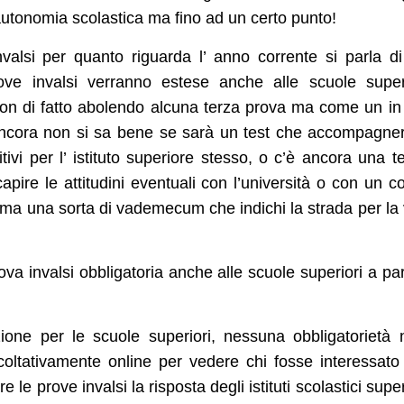
 autonomia scolastica ma fino ad un certo punto!
valsi per quanto riguarda l’ anno corrente si parla d
ve invalsi verranno estese anche alle scuole super
n di fatto abolendo alcuna terza prova ma come un in
 ancora non si sa bene se sarà un test che accompagner
tivi per l’ istituto superiore stesso, o c’è ancora una t
apire le attitudini eventuali con l’università o con un c
ma una sorta di vademecum che indichi la strada per la 
va invalsi obbligatoria anche alle scuole superiori a par
one per le scuole superiori, nessuna obbligatorietà n
facoltativamente online per vedere chi fosse interessato
le prove invalsi la risposta degli istituti scolastici super