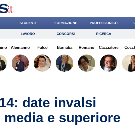
’
STUDENTI
FORMAZIONE
PROFESSIONISTI
LAVORO
CONCORSI
RICERCA
Lavoro
Concorsi
Ricerca
uino
Alemanno
Risparmio
Falco
Barnaba
Diritto
Romano
Economia
Cacciatore
Cocc
G
14: date invalsi
, media e superiore