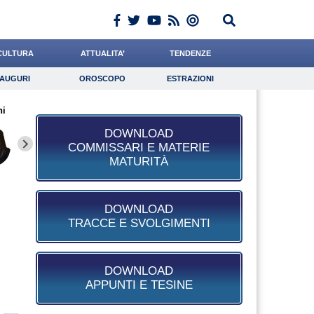
CULTURA
ATTUALITA’
TENDENZE
AUGURI
OROSCOPO
ESTRAZIONI
Auguri
Oroscopo
Estrazioni
hi
iornalista
Gnudi
Dalia
Lavoro
de Durante
Psicologia
Mazzone
Casciello
Napolita
DOWNLOAD
COMMISSARI E MATERIE
MATURITÀ
DOWNLOAD
TRACCE E SVOLGIMENTI
DOWNLOAD
APPUNTI E TESINE