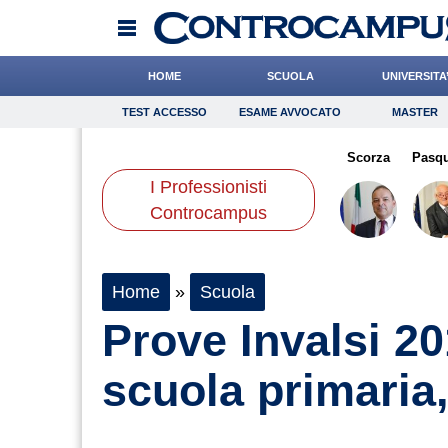
HOME
SCUOLA
UNIVERSITA
TEST ACCESSO
ESAME AVVOCATO
MASTER
TEST ACCESSO
Esame Avvocato
Master
epet
Chelini
Bonetti
Onomastico
Antonucci
Bricolage
Gelisio
Scorza
Consigli
Pasq
I Professionisti
Scienze
Controcampus
Home
»
Scuola
Prove Invalsi 20
scuola primaria