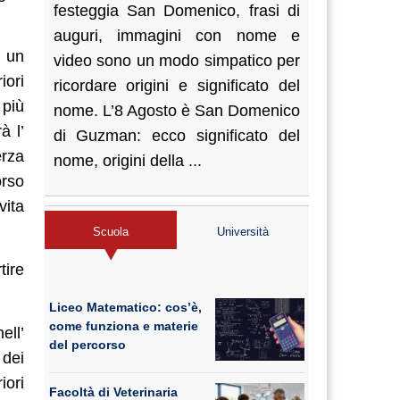
festeggia San Domenico, frasi di
auguri, immagini con nome e
i un
video sono un modo simpatico per
iori
ricordare origini e significato del
 più
nome. L’8 Agosto è San Domenico
à l’
di Guzman: ecco significato del
erza
nome, origini della ...
orso
vita
Scuola
Università
tire
Liceo Matematico: cos’è,
come funziona e materie
ell’
del percorso
 dei
iori
Facoltà di Veterinaria