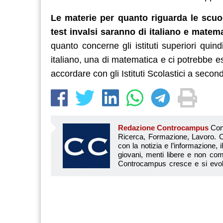
Le materie per quanto riguarda le scuo
test invalsi saranno di italiano e matem
quanto concerne gli istituti superiori qui
italiano, una di matematica e ci potrebbe e
accordare con gli Istituti Scolastici a second
Redazione Controcampus
Controcampus è Il magazine più letto dai giovani su: Scuola, Università, Ricerca, Formazione, Lavoro. Controcampus nasce nell’ottobre 2001 con la missione di affiancare con la notizia e l’informazione, il mondo dell’istruzione e dell’università. Il suo cuore pulsante sono i giovani, menti libere e non compromesse da nessun interesse di parte. Il progetto è ambizioso e Controcampus cresce e si evolve arricchendo il proprio staff con nuovi giovani vogliosi di essere protagonisti in un’avventura editoriale. Aumentano e si perfezionano le competenze e le professionalità di ognuno. Questo porta Controcam