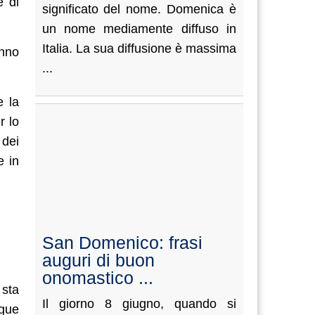
e di
significato del nome. Domenica è
un nome mediamente diffuso in
Italia. La sua diffusione è massima
anno
...
e la
r lo
 dei
e in
San Domenico: frasi
auguri di buon
onomastico ...
 sta
Il giorno 8 giugno, quando si
egue