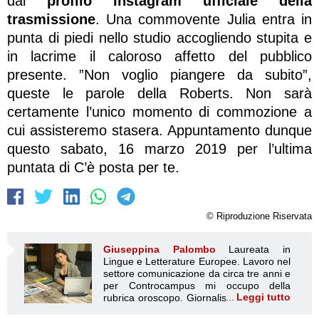
dal
profilo Instagram ufficiale della
trasmissione
. Una commovente Julia entra in
punta di piedi nello studio accogliendo stupita e
in lacrime il caloroso affetto del pubblico
presente. ”Non voglio piangere da subito”,
queste le parole della Roberts. Non sarà
certamente l’unico momento di commozione a
cui assisteremo stasera. Appuntamento dunque
questo sabato, 16 marzo 2019 per l’ultima
puntata di C’è posta per te.
© Riproduzione Riservata
Giuseppina Palombo
Laureata in
Lingue e Letterature Europee. Lavoro nel
settore comunicazione da circa tre anni e
per Controcampus mi occupo della
Leggi tutto
rubrica oroscopo. Giornalista di articoli di
Giuseppina Palombo
attualità, social media e gossip. La