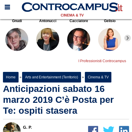
CINEMA & TV
Gnudi
Antonucci
Cacciatore
Gelisio
I Professionisti Controcampus
Home
»
Arts and Entertainment (Territorio)
»
Cinema & TV
Anticipazioni sabato 16
marzo 2019 C’è Posta per
Te: ospiti stasera
G. P.