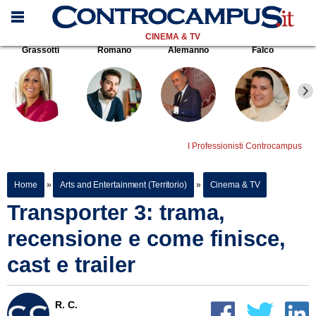
CINEMA & TV
Grassotti
Romano
Alemanno
Falco
I Professionisti Controcampus
Home
»
Arts and Entertainment (Territorio)
»
Cinema & TV
Transporter 3: trama,
recensione e come finisce,
cast e trailer
R. C.