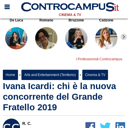
CINEMA & TV
De Luca
Romano
Bruzzone
Catizone
I Professionisti Controcampus
Home
»
Arts and Entertainment (Territorio)
»
Cinema & TV
Ivana Icardi: chi è la nuova
concorrente del Grande
Fratello 2019
R. C.