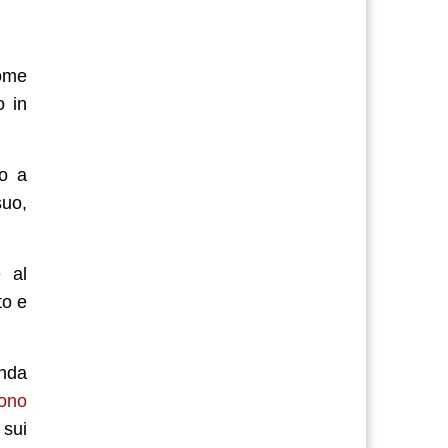
nome
o in
to a
suo,
 al
to e
onda
sono
 sui