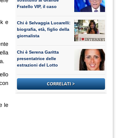
pere
sostituito al Grande
Fratello VIP, il caso
ok e
Chi è Selvaggia Lucarelli:
biografia, età, figlio della
giornalista
ente
ella
Chi è Serena Garitta
presentatrice delle
a.
estrazioni del Lotto
ello
 con
e le