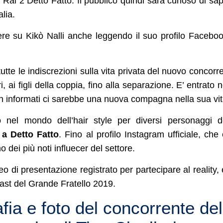
Rai 2 Detto Fatto. Il pubblico quindi sarà curioso di sa
lia.
re su Kikò Nalli anche leggendo il suo profilo Facebo
tutte le indiscrezioni sulla vita privata del nuovo concorr
 ai figli della coppia, fino alla separazione. E’ entrato n
n informati ci sarebbe una nuova compagna nella sua vit
ro nel mondo dell’hair style per diversi personaggi d
 a Detto Fatto
. Fino al profilo Instagram ufficiale, che
o dei più noti influecer del settore.
o di presentazione registrato per partecipare al reality, 
cast del Grande Fratello 2019.
afia e foto del concorrente del