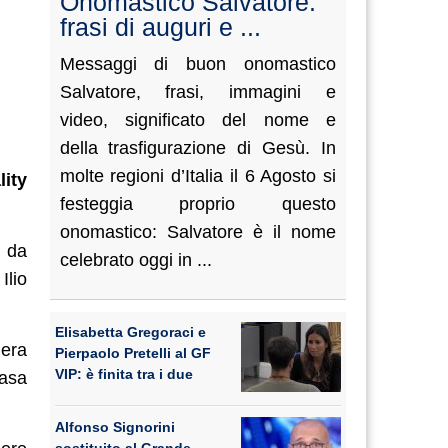
Onomastico Salvatore:
frasi di auguri e ...
Messaggi di buon onomastico
Salvatore, frasi, immagini e
video, significato del nome e
della trasfigurazione di Gesù. In
molte regioni d’Italia il 6 Agosto si
lity
festeggia proprio questo
onomastico: Salvatore è il nome
o da
celebrato oggi in ...
Ilio
Elisabetta Gregoraci e
iera
Pierpaolo Pretelli al GF
VIP: è finita tra i due
casa
Alfonso Signorini