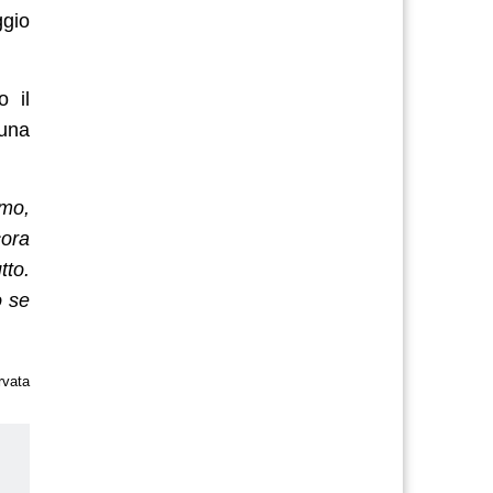
gio
o il
 una
imo,
cora
tto.
o se
rvata