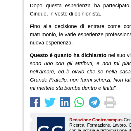
Dopo questa esperienza ha partecipato
Cinque, in veste di opinionista.
Fino alla decisione di entrare come co
matrimonio, le varie esperienze professiona
nuova esperienza.
Questo è quanto ha dichiarato
nel suo v
sono uno con gli attributi, e non mi pia
nell’amore, ed è ovvio che se nella casa 
Grande Fratello, non farmi scherzi. Non fa
mi mettete sta bomba dentro è finita”.
Redazione Controcampus
Controcampus è Il magazine più letto dai giovani su: Scuola, Università, Ricerca, Formazione, Lavoro. Controcampus nasce nell’ottobre 2001 con la missione di affiancare con la notizia e l’informazione, il mondo dell’istruzione e dell’università. Il suo cuore pulsante sono i giovani, menti libere e non compromesse da nessun interesse di parte. Il progetto è ambizioso e Controcampus cresce e si evolve arricchendo il proprio staff con nuovi giovani vogliosi di essere protagonisti in un’avventura editoriale. Aumentano e si perfezionano le competenze e le professionalità di ognuno. Questo porta Controcam