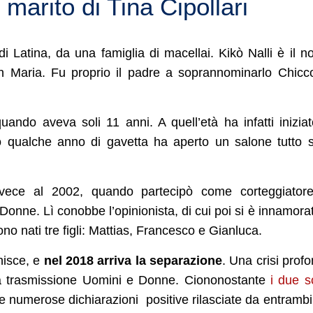
marito di Tina Cipollari
di Latina, da una famiglia di macellai. Kikò Nalli è il 
an Maria. Fu proprio il padre a soprannominarlo Chicc
uando aveva soli 11 anni. A quell’età ha infatti inizia
po qualche anno di gavetta ha aperto un salone tutto 
vece al 2002, quando partecipò come corteggiatore
onne. Lì conobbe l’opinionista, di cui poi si è innamora
o nati tre figli: Mattias, Francesco e Gianluca.
nisce, e
nel 2018 arriva la separazione
. Una crisi prof
la trasmissione Uomini e Donne. Ciononostante
i due 
le numerose dichiarazioni positive rilasciate da entrambi