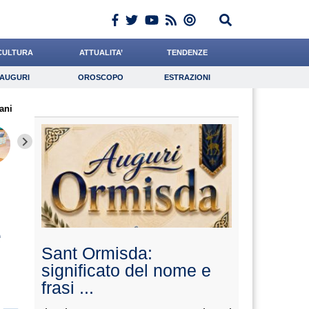
CULTURA
ATTUALITA’
TENDENZE
AUGURI
OROSCOPO
ESTRAZIONI
Auguri
Oroscopo
Estrazioni
ani
iornalista
Meoli
Scorza
Lavoro
Grassotti
Psicologia
Chelini
Tassone
di Ges
e
Sant Ormisda:
significato del nome e
frasi ...