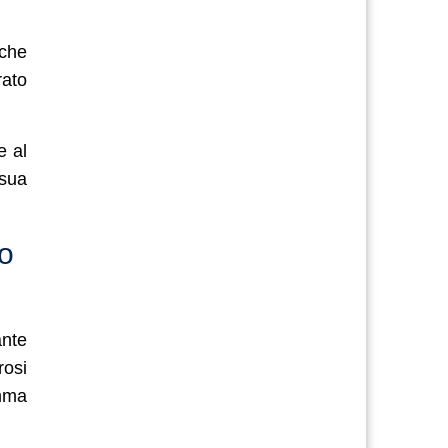
che
rato
e al
 sua
lo
nte
rosi
amma