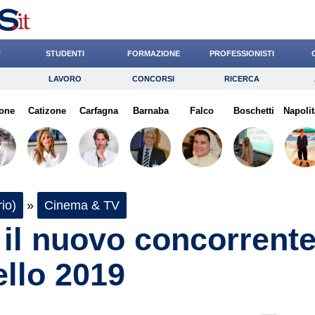
’
STUDENTI
FORMAZIONE
PROFESSIONISTI
LAVORO
CONCORSI
RICERCA
Lavoro
Concorsi
Ricerca
one
Catizone
Risparmio
Carfagna
Barnaba
Diritto
Falco
Economia
Boschetti
Napolit
G
io)
»
Cinema & TV
è il nuovo concorrent
ello 2019