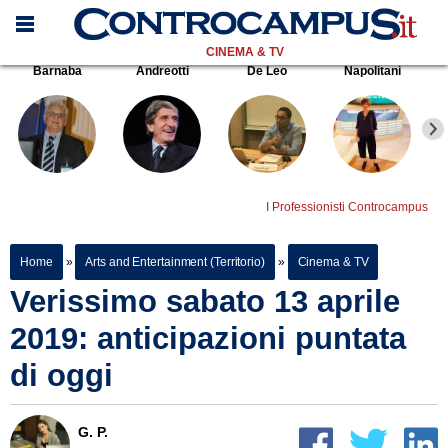
CINEMA & TV
Barnaba
Andreotti
De Leo
Napolitani
I Professionisti Controcampus
Home
»
Arts and Entertainment (Territorio)
»
Cinema & TV
Verissimo sabato 13 aprile
2019: anticipazioni puntata
di oggi
G. P.