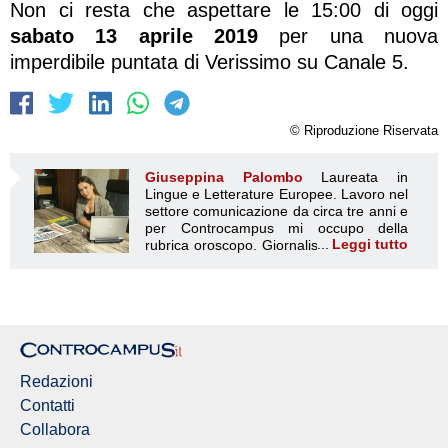
Non ci resta che aspettare le 15:00 di oggi
sabato 13 aprile 2019
per una nuova
imperdibile puntata di Verissimo su Canale 5.
© Riproduzione Riservata
Giuseppina Palombo
Laureata in
Lingue e Letterature Europee. Lavoro nel
settore comunicazione da circa tre anni e
per Controcampus mi occupo della
Leggi tutto
rubrica oroscopo. Giornalista di articoli di
Giuseppina Palombo
attualità, social media e gossip. La
determinazione e l'originalità sono le caratteristiche che
maggiormente mi rappresentano. Non a caso, nasco sotto
il segno dell'Ariete. Come diceva Umberto Eco: " Si nasce
sempre sotto il segno sbagliato, e vivere significa
correggere giorno per giorno il proprio oroscopo.". Con i
miei articoli cerco di dare dei consigli leggeri, utili ma
Redazioni
soprattutto da verificare giorno dopo giorno. Gli astri, i
pianeti e il modo in cui influenzano le nostre esistenze,
Contatti
sono una scienza troppo complessa da spiegare a parole
Collabora
o da leggere sui libri. Con i miei scritti però, spero di fornire