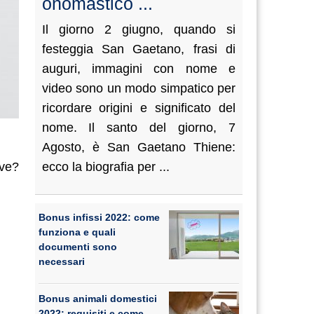
onomastico ...
Il giorno 2 giugno, quando si
festeggia San Gaetano, frasi di
auguri, immagini con nome e
video sono un modo simpatico per
ricordare origini e significato del
nome. Il santo del giorno, 7
Agosto, è San Gaetano Thiene:
ecco la biografia per ...
rve?
Bonus infissi 2022: come
funziona e quali
documenti sono
necessari
Bonus animali domestici
2022: requisiti e come