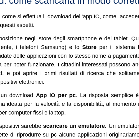
: come scaricarla in modo corret
 come si effettua il download dell’app IO, come accede
questi aspetti.
posizione negli store degli smartphone e dei tablet. Qu
mente, i telefoni Samsung) e lo
Store
per il sistema 
fidate delle applicazioni con lo stesso nome a pagament
a per poter funzionare. I cittadini interessati possono a
e poi aprire i primi risultati di ricerca che solitam
ositivi elettronici.
le un download
App IO per pc
. La risposta semplice è
a ideata per la velocità e la disponibilità, al momento
per computer fissi e laptop.
ispositivi sarebbe
scaricare un emulatore.
Un emulator
e di riprodurre su pc alcune applicazioni originariam