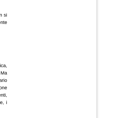
n si
ente
ica,
. Ma
ario
ione
nti,
e, i