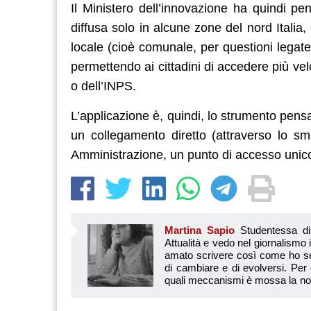
Il Ministero dell’innovazione ha quindi pe
diffusa solo in alcune zone del nord Italia, 
locale (cioè comunale, per questioni legate 
permettendo ai cittadini di accedere più ve
o dell’INPS.
L’applicazione è, quindi, lo strumento pensat
un collegamento diretto (attraverso lo sm
Amministrazione, un punto di accesso unico p
Martina Sapio
Studentessa di 
Attualità e vedo nel giornalismo
amato scrivere così come ho s
di cambiare e di evolversi. Per
quali meccanismi è mossa la nost
economiche, sia di carattere naz
noi. Nello scrivere cerco di essere quanto più dire