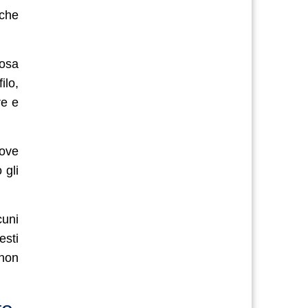
 che
cosa
ilo,
re e
dove
 gli
cuni
esti
 non