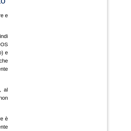
to
re e
indi
IOS
o) e
nche
ente
, al
 non
e è
ente