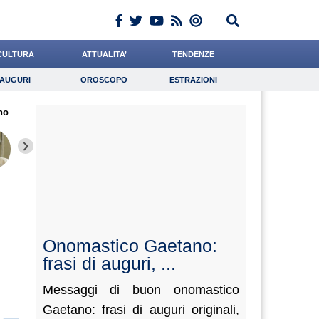
CULTURA
ATTUALITA’
TENDENZE
AUGURI
OROSCOPO
ESTRAZIONI
Auguri
Oroscopo
Estrazioni
no
iornalista
Falco
Catizone
Lavoro
Cacciatore
Psicologia
Rossetto
Leone
Carfagn
Onomastico Gaetano:
frasi di auguri, ...
Messaggi di buon onomastico
Gaetano: frasi di auguri originali,