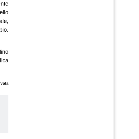
ente
ello
ale,
pio,
dino
lica
rvata
io