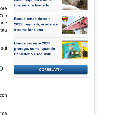
funziona richiederlo
tore
IO e
Bonus tende da sole
ione
2022: requisiti, scadenza
e come funziona
esta
Bonus vacanze 2022
 sul
proroga, come, quando
richiederlo e requisiti
o
 con
orma