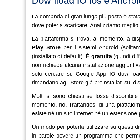
Download IO Ios e Android
La domanda di gran lunga più posta è stata
dove poterla scaricare. Analizziamo meglio 
La piattaforma si trova, al momento, a dis
Play Store
per i sistemi Android (solita
(installato di default). È
gratuita
(quindi dif
non richiede alcuna installazione aggiuntiv
solo cercare su Google App IO download, 
rimandano agli Store già preinstallati sui disp
Molti si sono chiesti se fosse disponibi
momento, no. Trattandosi di una piattaform
esiste né un sito internet né un estensione 
Un modo per poterla utilizzare su questi d
in parole povere un programma che permett