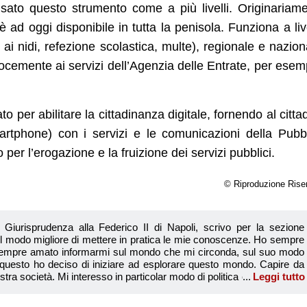
nsato questo strumento come a più livelli. Originariam
è ad oggi disponibile in tutta la penisola. Funziona a liv
ai nidi, refezione scolastica, multe), regionale e nazion
locemente ai servizi dell’Agenzia delle Entrate, per esem
o per abilitare la cittadinanza digitale, fornendo al citta
artphone) con i servizi e le comunicazioni della Pubb
er l’erogazione e la fruizione dei servizi pubblici.
© Riproduzione Rise
Giurisprudenza alla Federico II di Napoli, scrivo per la sezione
 il modo migliore di mettere in pratica le mie conoscenze. Ho sempre
empre amato informarmi sul mondo che mi circonda, sul suo modo
 questo ho deciso di iniziare ad esplorare questo mondo. Capire da
ra società. Mi interesso in particolar modo di politica e di tematiche
Leggi tutto
ionale che internazionale, di come queste costanti influenzino tutti
Martina Sap
tta e chiara possibile: un lavoro di ricerca e di rifinitura che ha come