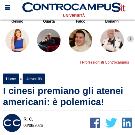
UNIVERSITÀ
Gelisio
Quarta
Falco
Bonanni
I Professionisti Controcampus
Home
»
Università
I cinesi premiano gli atenei
americani: è polemica!
R. C.
08/08/2026