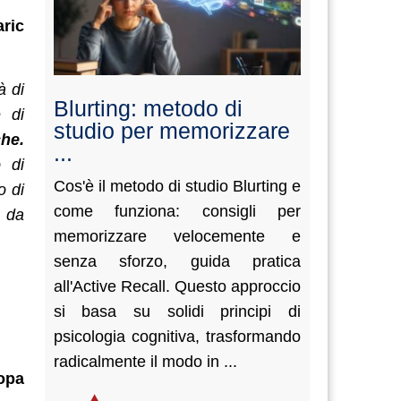
aric
à di
Blurting: metodo di
e di
studio per memorizzare
he.
...
 di
Cos'è il metodo di studio Blurting e
o di
come funziona: consigli per
i da
memorizzare velocemente e
senza sforzo, guida pratica
all'Active Recall. Questo approccio
si basa su solidi principi di
psicologia cognitiva, trasformando
radicalmente il modo in ...
ropa