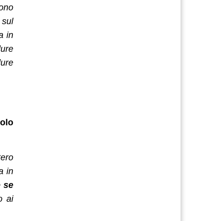
sono
 sul
a in
dure
dure
tolo
tero
a in
e se
o ai