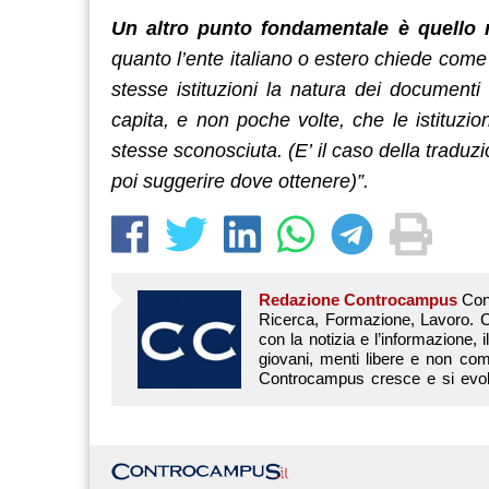
Un altro punto fondamentale è quello r
quanto l’ente italiano o estero chiede come
stesse istituzioni la natura dei document
capita, e non poche volte, che le istituzi
stesse sconosciuta. (E’ il caso della tradu
poi suggerire dove ottenere)”.
Redazione Controcampus
Controcampus è Il magazine più letto dai giovani su: Scuola, Università, Ricerca, Formazione, Lavoro. Controcampus nasce nell’ottobre 2001 con la missione di affiancare con la notizia e l’informazione, il mondo dell’istruzione e dell’università. Il suo cuore pulsante sono i giovani, menti libere e non compromesse da nessun interesse di parte. Il progetto è ambizioso e Controcampus cresce e si evolve arricchendo il proprio staff con nuovi giovani vogliosi di essere protagonisti in un’avventura editoriale. Aumentano e si perfezionano le competenze e le professionalità di ognuno. Questo porta Controcam