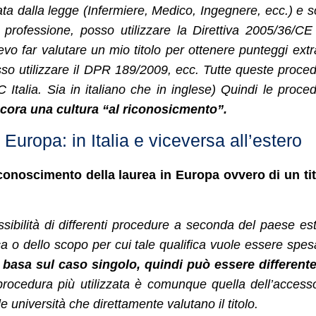
ta dalla legge (Infermiere, Medico, Ingegnere, ecc.) e 
le professione, posso utilizzare la Direttiva 2005/36/CE
evo far valutare un mio titolo per ottenere punteggi extr
so utilizzare il DPR 189/2009, ecc. Tutte queste proce
talia. Sia in italiano che in inglese) Quindi le proce
cora una cultura “al riconosicmento”.
Europa: in Italia e viceversa all’estero
riconoscimento della laurea in Europa ovvero di un ti
ssibilità di differenti procedure a seconda del paese es
ca o dello scopo per cui tale qualifica vuole essere spes
i basa sul caso singolo, quindi può essere different
rocedura più utilizzata è comunque quella dell’access
e università che direttamente valutano il titolo.