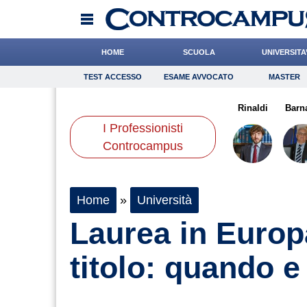
HOME
SCUOLA
UNIVERSITA
TEST ACCESSO
ESAME AVVOCATO
MASTER
TEST ACCESSO
Esame Avvocato
Master
manno
Bonetti
Califano
Onomastico
Andreotti
Bricolage
Falco
Rinaldi
Consigli
Barn
I Professionisti
Scienze
Controcampus
Home
»
Università
Laurea in Europ
titolo: quando e