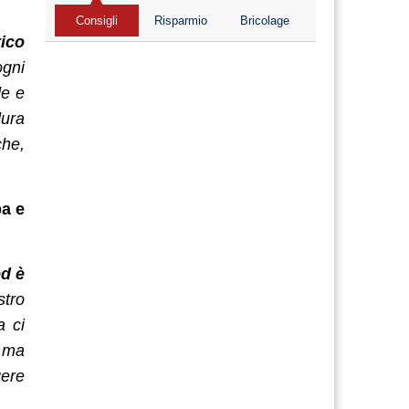
Consigli
Risparmio
Bricolage
ico
ogni
de e
dura
che,
pa e
ed è
stro
a ci
, ma
gere