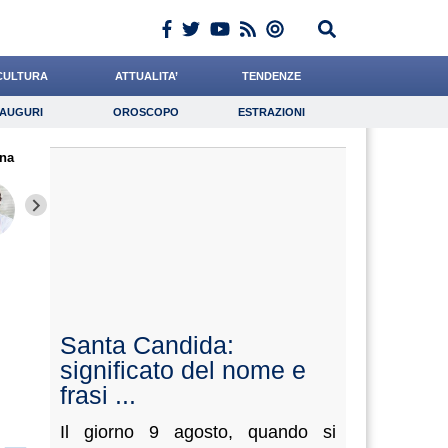
CULTURA
ATTUALITA’
TENDENZE
AUGURI
OROSCOPO
ESTRAZIONI
Auguri
Oroscopo
Estrazioni
na
iornalista
Mazzone
Quaglia
Lavoro
Meoli
Psicologia
de Durante
Cocchi
De Luc
Santa Candida:
significato del nome e
frasi ...
Il giorno 9 agosto, quando si