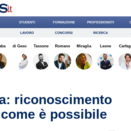
’
STUDENTI
FORMAZIONE
PROFESSIONISTI
LAVORO
CONCORSI
RICERCA
Lavoro
Concorsi
Ricerca
aba
di Geso
Risparmio
Tassone
Romano
Diritto
Miraglia
Economia
Leone
Carfag
G
a: riconoscimento
 come è possibile