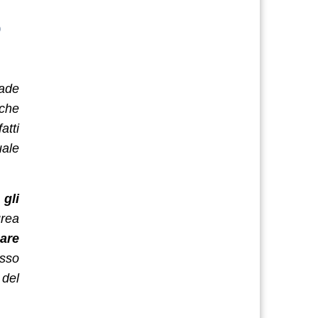
o
rade
 che
atti
uale
 gli
urea
pare
osso
 del