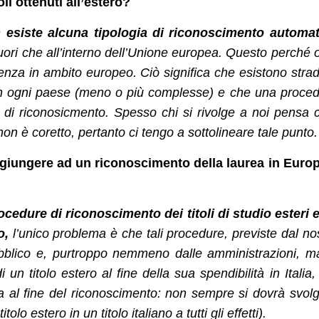
li ottenuti all’estero?
 esiste alcuna tipologia di riconoscimento automat
uori che all’interno dell’Unione europea. Questo perché 
nza in ambito europeo. Ciò significa che esistono stra
o in ogni paese (meno o più complesse) e che una proce
 di riconosicmento. Spesso chi si rivolge a noi pensa 
on è coretto, pertanto ci tengo a sottolineare tale punto.
 giungere ad un riconoscimento della laurea in Euro
procedure di riconoscimento dei titoli di studio esteri 
o,
l’unico problema è che tali procedure, previste dal no
blico e, purtroppo nemmeno dalle amministrazioni, m
 un titolo estero al fine della sua spendibilità in Italia
a al fine del riconoscimento: non sempre si dovrà svol
lo estero in un titolo italiano a tutti gli effetti).