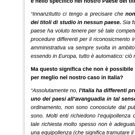
e nello specifico nel nostro Paese dei tito
“Innanzitutto ci tengo a precisare che
non
dei titoli di studio in nessun paese.
Sia f
paese ha voluto tenere per sé tale compete
procedure differenti per il riconosicment
amministrativa va sempre svolta in ambito
essendo in Europa, tutto è automatico: ciò n
Ma questo significa che non è possibile
per meglio nel nostro caso in Italia?
“Assolutamente no,
l’Italia ha differenti 
uno dei paesi all’avanguadia in tal sens
ordinamento, non sono conosciute dal pub
sono. Molti enti richiedono l’equipollenza di
tale richiesta molto spesso non è adeguat
una equipollenza (che significa tramutare il tito