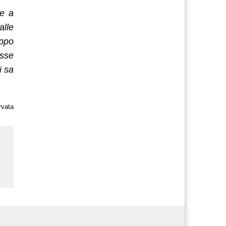
re a
alle
oppo
esse
i sa
rvata
us