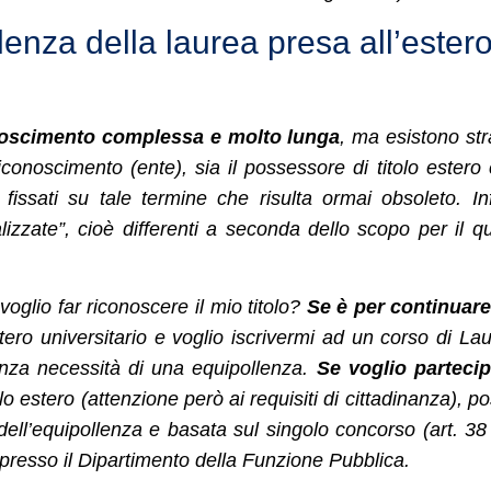
enza della laurea presa all’ester
onoscimento complessa e molto lunga
, ma esistono st
riconoscimento (ente), sia il possessore di titolo estero
 fissati su tale termine che risulta ormai obsoleto. Inf
lizzate”, cioè differenti a seconda dello scopo per il q
glio far riconoscere il mio titolo?
Se è per continuare
ero universitario e voglio iscrivermi ad un corso di La
enza necessità di una equipollenza.
Se voglio parteci
lo estero (attenzione però ai requisiti di cittadinanza), p
l’equipollenza e basata sul singolo concorso (art. 38
presso il Dipartimento della Funzione Pubblica.