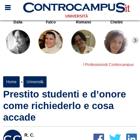
UNIVERSITÀ
Dalia
Falco
Romano
Chelini
I Professionisti Controcampus
Home
»
Università
Prestito studenti e d’onore
come richiederlo e cosa
accade
R. C.