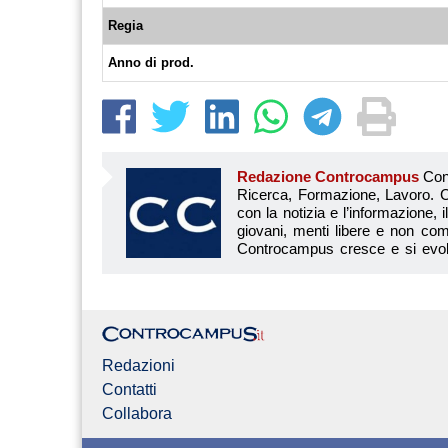
Regia
Anno di prod.
Redazione Controcampus
Controcampus è Il magazine più letto dai giovani su: Scuola, Università, Ricerca, Formazione, Lavoro. Controcampus nasce nell’ottobre 2001 con la missione di affiancare con la notizia e l’informazione, il mondo dell’istruzione e dell’università. Il suo cuore pulsante sono i giovani, menti libere e non compromesse da nessun interesse di parte. Il progetto è ambizioso e Controcampus cresce e si evolve arricchendo il proprio staff con nuovi giovani vogliosi di essere protagonisti in un’avventura editoriale. Aumentano e si perfezionano le competenze e le professionalità di ognuno. Questo porta Controcam
Redazioni
Contatti
Collabora