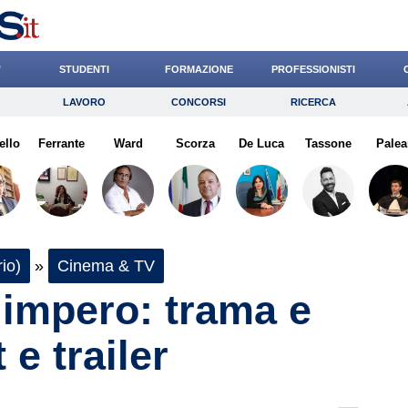
’
STUDENTI
FORMAZIONE
PROFESSIONISTI
LAVORO
CONCORSI
RICERCA
Lavoro
Concorsi
Ricerca
ello
Ferrante
Risparmio
Ward
Scorza
Diritto
De Luca
Economia
Tassone
Palea
G
io)
»
Cinema & TV
 impero: trama e
 e trailer