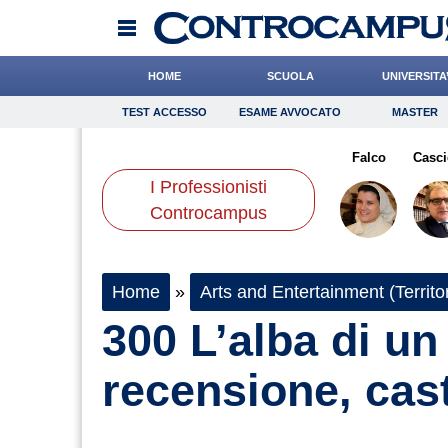
HOME
SCUOLA
UNIVERSITA
TEST ACCESSO
ESAME AVVOCATO
MASTER
TEST ACCESSO
Esame Avvocato
Master
aldi
Rossetto
de Durante
Onomastico
Andreotti
Bricolage
Romano
Falco
Consigli
Casci
I Professionisti
Scienze
Controcampus
Home
»
Arts and Entertainment (Territor
300 L’alba di un
recensione, cast