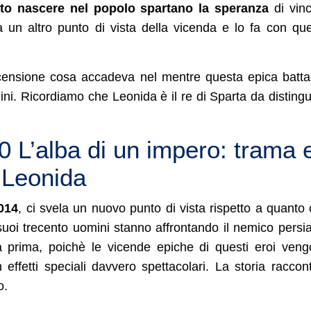
tto nascere nel popolo spartano la speranza
di vin
a un altro punto di vista della vicenda e lo fa con qu
ecensione cosa accadeva nel mentre questa epica batta
ini. Ricordiamo che Leonida è il re di Sparta da disting
00 L’alba di un impero: trama 
 Leonida
2014
, ci svela un nuovo punto di vista rispetto a quanto 
 suoi trecento uomini stanno affrontando il nemico persi
 prima, poichè le vicende epiche di questi eroi ven
effetti speciali davvero spettacolari. La storia raccon
o.