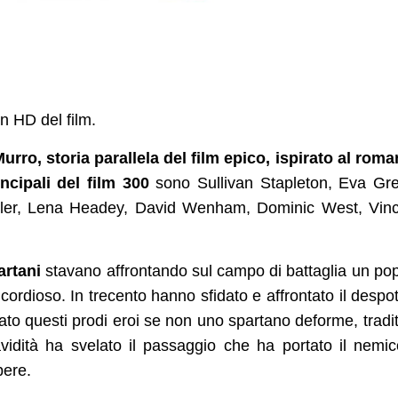
in HD del film.
rro, storia parallela del film epico, ispirato al rom
incipali del film 300
sono Sullivan Stapleton, Eva Gr
ler, Lena Headey, David Wenham, Dominic West, Vinc
artani
stavano affrontando sul campo di battaglia un po
cordioso. In trecento hanno sfidato e affrontato il despo
mato questi prodi eroi se non uno spartano deforme, tradi
avidità ha svelato il passaggio che ha portato il nemi
bere.