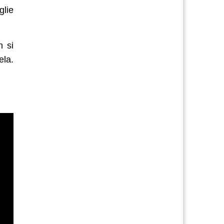
glie
n si
ela.