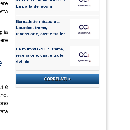
sabato 28 dicembre 2019,
cere
La porta dei sogni
esta
Bernadette-miracolo a
Lourdes: trama,
glia
recensione, cast e trailer
uere
La mummia-2017: trama,
recensione, cast e trailer
e
del film
ci è
ano.
gono
tata