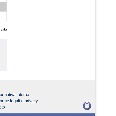
rvata
us
ormativa interna
orme legali e privacy
oto