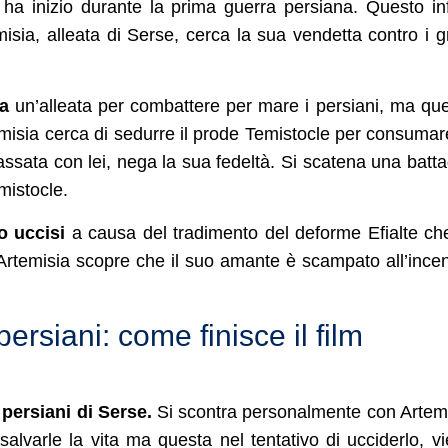
a ha inizio durante la prima guerra persiana. Questo inf
misia, alleata di Serse, cerca la sua vendetta contro i g
a
un’alleata per combattere per mare i persiani, ma qu
temisia cerca di sedurre il prode Temistocle per consumar
sata con lei, nega la sua fedeltà. Si scatena una batta
mistocle.
o uccisi
a causa del tradimento del deforme Efialte ch
Artemisia scopre che il suo amante è scampato all’ince
persiani: come finisce il film
 persiani di Serse.
Si scontra personalmente con Artem
salvarle la vita ma questa nel tentativo di ucciderlo, v