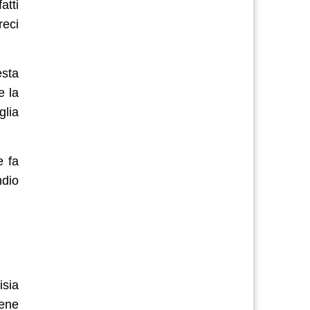
atti
reci
esta
e la
glia
e fa
ndio
isia
iene