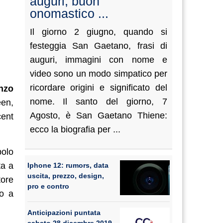
auguri, buon
onomastico ...
Il giorno 2 giugno, quando si
festeggia San Gaetano, frasi di
auguri, immagini con nome e
video sono un modo simpatico per
ricordare origini e significato del
anzo
nome. Il santo del giorno, 7
een,
Agosto, è San Gaetano Thiene:
ent
ecco la biografia per ...
polo
ta a
Iphone 12: rumors, data
uscita, prezzo, design,
tore
pro e contro
co a
Anticipazioni puntata