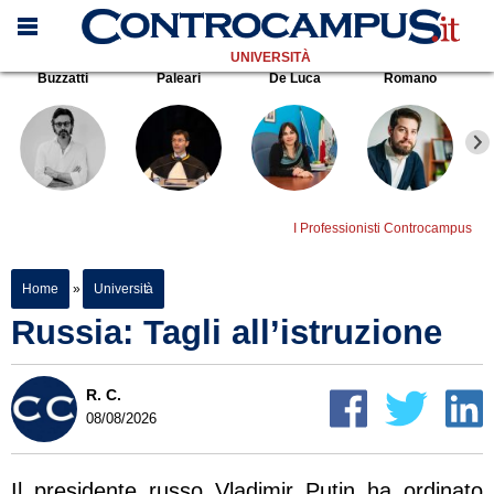
UNIVERSITÀ
Buzzatti
Paleari
De Luca
Romano
I Professionisti Controcampus
Home
»
Università
Russia: Tagli all’istruzione
R. C.
08/08/2026
Il presidente russo Vladimir Putin ha ordinato