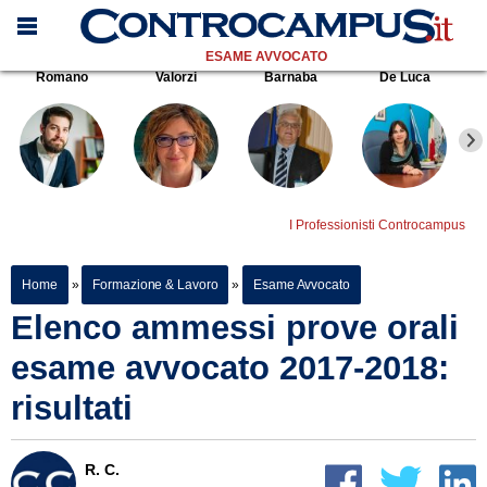
ESAME AVVOCATO
Romano
Valorzi
Barnaba
De Luca
I Professionisti Controcampus
Home
»
Formazione & Lavoro
»
Esame Avvocato
Elenco ammessi prove orali
esame avvocato 2017-2018:
risultati
R. C.